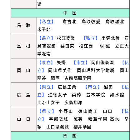
術
中 国
【私立】
倉吉北 鳥取敬愛 鳥取城北
鳥 取
米子北
【県立】
松江商業
【私立】
出雲北陵 石
島 根
見智翠館 益田東 松江西
明
誠 立正大
学淞南
【県立】
矢掛
【市立】
岡山後楽園
【私
岡 山
立】
岡山県美作 岡山理科大学附属 岡山
龍谷 関西 吉備高原学園
【県立】
広島工業
【市立】
沼田
【私
広 島
立】
進徳女子 崇徳 並木学院 如水館
比治山女子 広島翔洋
【県立】
小野田 徳山商工 山口
【私
山 口
立】
宇部鴻城 誠英 精華学園
高水 早
鞆 山口県鴻城 柳井学園
四 国