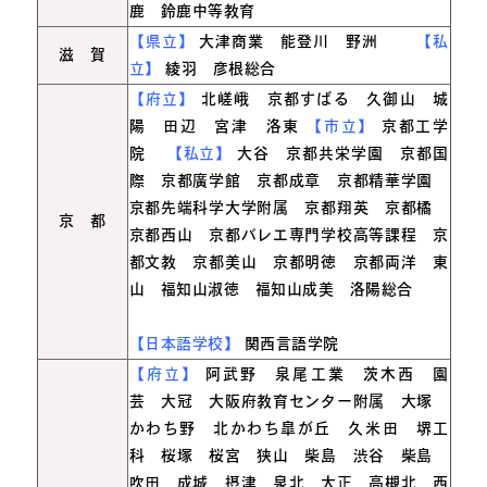
鹿 鈴鹿中等教育
【県立】
大津商業 能登川 野洲
【私
滋 賀
立】
綾羽 彦根総合
【府立】
北嵯峨 京都すばる 久御山 城
陽 田辺 宮津 洛東
【市立】
京都工学
院
【私立】
大谷 京都共栄学園 京都国
際 京都廣学館 京都成章 京都精華学園
京都先端科学大学附属 京都翔英 京都橘
京 都
京都西山 京都バレエ専門学校高等課程 京
都文教 京都美山 京都明徳 京都両洋 東
山 福知山淑徳 福知山成美 洛陽総合
【日本語学校】
関西言語学院
【府立】
阿武野 泉尾工業 茨木西 園
芸 大冠 大阪府教育センター附属 大塚
かわち野 北かわち皐が丘 久米田 堺工
科 桜塚 桜宮 狭山 柴島 渋谷 柴島
吹田 成城 摂津 泉北 大正 高槻北 西