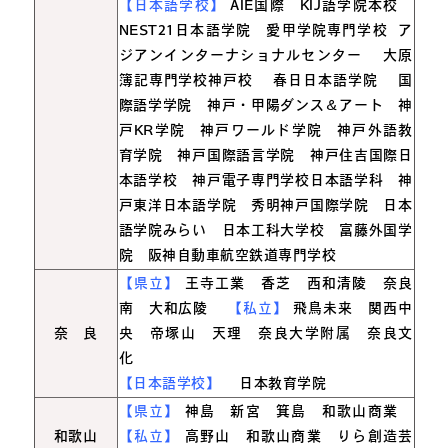
【日本語学校】
AIE国際 KIJ語学院本校
NEST21日本語学院 愛甲学院専門学校 ア
ジアンインターナショナルセンター
大原
簿記専門学校神戸校
春日日本語学院
国
際語学学院 神戸・甲陽ダンス＆アート 神
戸KR学院 神戸ワールド学院 神戸外語教
育学院 神戸国際語言学院 神戸住吉国際日
本語学校 神戸電子専門学校日本語学科 神
戸東洋日本語学院 秀明神戸国際学院 日本
語学院みらい 日本工科大学校 富藤外国学
院 阪神自動車航空鉄道専門学校
【県立】
王寺工業 香芝 西和清陵 奈良
南 大和広陵
【私立】
飛鳥未来 関西中
奈 良
央 帝塚山 天理 奈良大学附属 奈良文
化
【日本語学校】
日本教育学院
【県立】
神島 新宮 箕島 和歌山商業
和歌山
【私立】
高野山 和歌山商業 りら創造芸