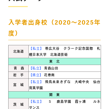
入学者出身校（2020～2025年
度）
【私立】
帯広大谷 クラーク記念国際 札
北海道
幌日本大学 北海道芸術
東 北
青 森
【私立】
青森山田
岩 手
【県立】
花巻南
【私立】
飛鳥未来きずな 大崎中央 仙台
宮 城
育英学園
関 東
【私立】
Ｓ 鹿島学園 霞ヶ浦 ルネ
茨 城
サンス