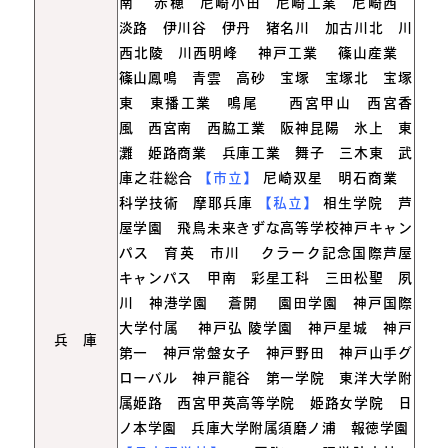
南
赤穂 尼崎小田 尼崎工業 尼崎西
淡路 伊川谷 伊丹 猪名川 加古川北 川
西北陵 川西明峰
神戸工業
篠山産業
篠山鳳鳴 青雲 高砂 宝塚 宝塚北 宝塚
東 東播工業 鳴尾 西宮甲山 西宮香
風 西宮南 西脇工業 阪神昆陽 氷上 東
灘 姫路商業 兵庫工業 舞子 三木東 武
庫之荘総合
【市立】
尼崎双星 明石商業
科学技術 摩耶兵庫
【私立】
相生学院 芦
屋学園 飛鳥未来きずな高等学校神戸キャン
パス 育英 市川
クラーク記念国際芦屋
キャンパス 甲南 彩星工科 三田松聖 夙
川 神港学園
蒼開
園田学園 神戸国際
大学付属
神戸弘
陵学園 神戸星城 神戸
兵 庫
第一 神戸常盤女子 神戸野田 神戸山手グ
ローバル 神戸龍谷 第一学院 東洋大学附
属姫路 西宮甲英高等学院 姫路女学院 日
ノ本学園 兵庫大学附属須磨ノ浦 報徳学園