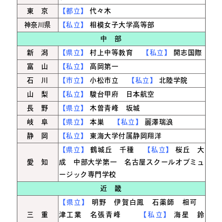
東 京
【都立】
代々木
神奈川県
【私立】
相模女子大学高等部
中 部
新 潟
【県立】
村上中等教育
【私立】
開志国際
富 山
【私立】
高岡第一
石 川
【市立】
小松市立
【私立】
北陸学院
山 梨
【私立】
駿台甲府 日本航空
長 野
【県立】
木曽青峰 坂城
岐 阜
【県立】
本巣
【私立】
麗澤瑞浪
静 岡
【私立】
東海大学付属静岡翔洋
【県立】
鶴城丘 千種
【私立】
桜丘 大
愛 知
成 中部大学第一 名古屋スクールオブミュ
ージック専門学校
近 畿
【県立】
明野 伊賀白鳳 石薬師 相可
三 重
津工業 名張青峰
【私立】
海星 鈴