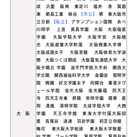
成 汎愛 阪南 東淀川 福井 港 箕面
東 都島工業 桃谷
【市立】
堺 東大阪市
立日新
【私立】
アサンプション国際 あべ
の翔学
上宮 英真学園 大阪 大阪偕星
学園
大阪学院大学 大阪学芸 大阪暁
光 大阪産業大学附属
大阪商業大学堺
大阪成蹊女子
大阪青陵
大阪体育大学浪
商 大阪つくば開成 大阪電気通信大学 大
阪夕陽丘
学園 追手門学院大手前 関西大
学北陽 関西福祉科学大学 金蘭会 賢明学
院 興國 好文学園女子 向陽台 香里ヌヴ
ェール学院 金光大阪 金光藤蔭 四天王
寺 四天王寺東 昇陽 常翔学園 精華 星
翔 清風 清明学院 太成学院大学
大商
大 阪
学園
天王寺学館 東海大学付属大阪仰
星 長尾谷 浪速 羽衣学園 初芝立命館
梅花
東大阪大学柏原
東大阪大学敬愛
PL学園 プール学院
箕面学園
箕面自由