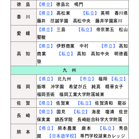
徳 島
【県立】
徳島北 鳴門
【県立】
高松東
【私立】
英明 香川県
香 川
藤井 尽誠学園 高松中央 藤井学園寒川
【県立】
三島
【私立】
帝京第五 松山
愛 媛
聖稜
【県立】
伊野商業 中村
【市立】
高知
高 知
商業
【私立】
高知 高知中央 明徳義
塾
九 州
【県立】
北九州
【市立】
福翔
【私立】
福 岡
飯塚 沖学園 希望が丘 純真 精華女子
福岡芸術 福岡工業大学附属城東
佐 賀
【県立】
佐賀東
【私立】
佐賀清和 龍谷
【県立】
国見
【私立】
海星 瓊浦 佐世
長 崎
保実業 鎮西学院 長崎総合科学大学附属
【県立】
熊本農業 鹿本
【私立】
秀岳
熊 本
館
【日本語学校】
専門学校湖東カレッジ