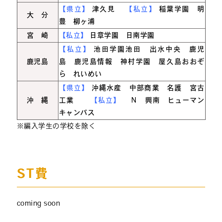
【県立】
津久見
【私立】
稲葉学園 明
大 分
豊 柳ヶ浦
宮 崎
【私立】
日章学園 日南学園
【私立】
池田学園池田 出水中央 鹿児
鹿児島
島 鹿児島情報 神村学園 屋久島おおぞ
ら れいめい
【県立】
沖縄水産 中部商業 名護 宮古
沖 縄
工業
【私立】
Ｎ 興南 ヒューマン
キャンパス
※編入学生の学校を除く
ST費
coming soon