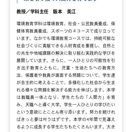
教授／学科主任 阪本 美江
環境教育学科は環境教育、社会・公民教員養成、保
健体育教員養成、スポーツの４コースで成り立って
います。なかでも環境教育コースでは、持続可能な
社会づくりに貢献できる人材育成を重視し、自然と
の共生や地域課題の解決に取り組む実践的な学びを
展開しています。さらに、一人ひとりの可能性を引
き出す教育とともに、児童・生徒たちへの教育方
法、保護者や教員が直面する問題について、学生達
が自主的に考えることで、多様化した社会から生ま
れる様々な問題を解決する能力を伸ばします。本学
は教職員一体となり、学生たちの「人間力」を育
み、天職へと導く大学。学生一人ひとりの学びたい
という意欲にとことん寄り添います。努力を続けれ
ばきっと夢は叶うはずです。本学の4年間で見違え
るように成長する学生たちもたくさんいます。大き